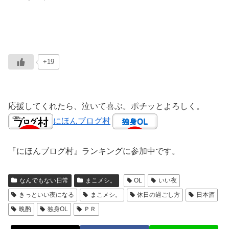
+19
応援してくれたら、泣いて喜ぶ。ポチッとよろしく。
にほんブログ村
『にほんブログ村』ランキングに参加中です。
なんでもない日常
まこメシ。
OL
いい夜
きっといい夜になる
まこメシ。
休日の過ごし方
日本酒
晩酌
独身OL
ＰＲ