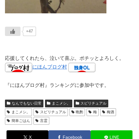
+47
応援してくれたら、泣いて喜ぶ。ポチッとよろしく。
にほんブログ村
『にほんブログ村』ランキングに参加中です。
なんでもない日常
まこメシ。
スピリチュアル
まこメシ。
スピリチュアル
晩酌
梅
梅酒
簡単ごはん
言霊
X
Facebook
LINE