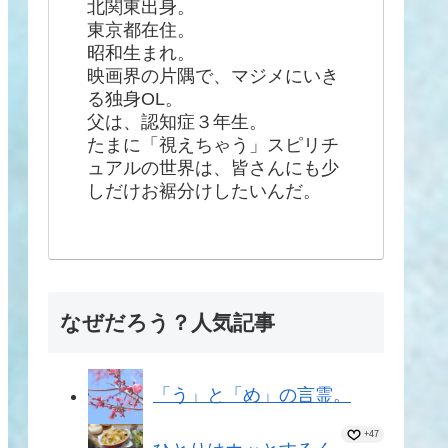
北関東出身。
東京都在住。
昭和生まれ。
映画界の片隅で、マジメにいき
る独身OL。
父は、認知症３年生。
たまに「視えちゃう」スピリチ
ュアルの世界は、皆さんにも少
しだけお裾分けしたいんだ。
なぜだろう？人気記事
「う」と「め」の言霊。
+47