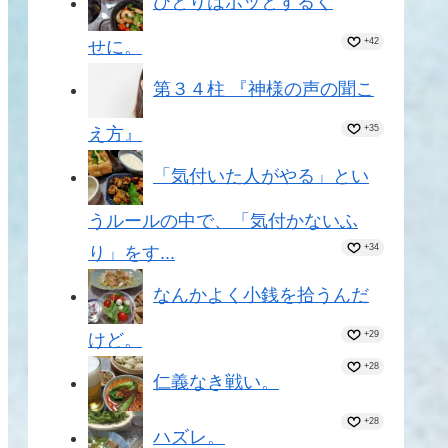
ひとりはホッとするく
+42
せに。
第３４柱 『神様の声の聞こ
+35
え方』
「気付いた人がやる」とい
うルールの中で、「気付かないふ
+34
り」をす...
なんかよく小銭を拾うんだ
+29
けど。
+28
仁義なき戦い。
+28
ハズレ。