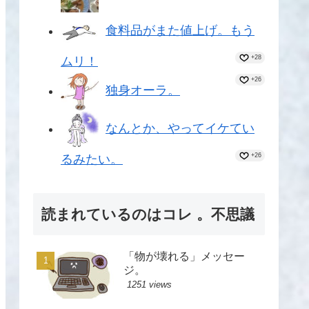
食料品がまた値上げ。もう
+28
ムリ！
+26
独身オーラ。
なんとか、やってイケてい
+26
るみたい。
読まれているのはコレ 。不思議
「物が壊れる」メッセー
ジ。
1251 views