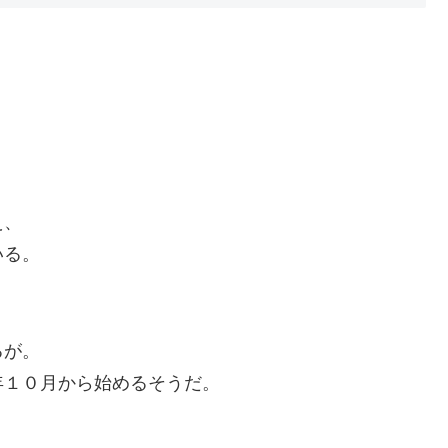
え、
いる。
るが。
年１０月から始めるそうだ。