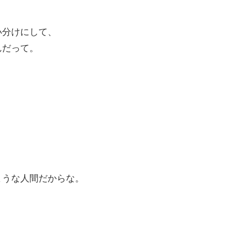
小分けにして、
んだって。
ような人間だからな。