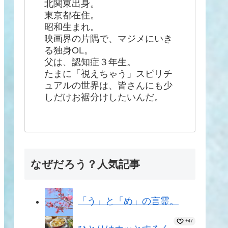
北関東出身。
東京都在住。
昭和生まれ。
映画界の片隅で、マジメにいき
る独身OL。
父は、認知症３年生。
たまに「視えちゃう」スピリチ
ュアルの世界は、皆さんにも少
しだけお裾分けしたいんだ。
なぜだろう？人気記事
「う」と「め」の言霊。
+47