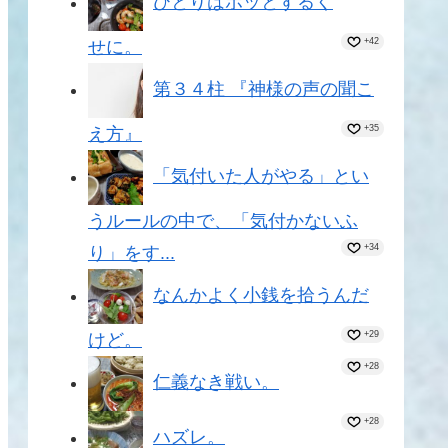
ひとりはホッとするく
+42
せに。
第３４柱 『神様の声の聞こ
+35
え方』
「気付いた人がやる」とい
うルールの中で、「気付かないふ
+34
り」をす...
なんかよく小銭を拾うんだ
+29
けど。
+28
仁義なき戦い。
+28
ハズレ。