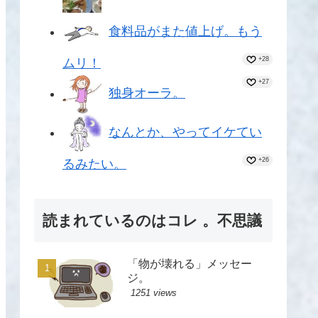
食料品がまた値上げ。もう
+28
ムリ！
+27
独身オーラ。
なんとか、やってイケてい
+26
るみたい。
読まれているのはコレ 。不思議
「物が壊れる」メッセー
ジ。
1251 views