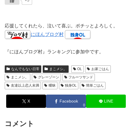
+5
応援してくれたら、泣いて喜ぶ。ポチッとよろしく。
にほんブログ村
『にほんブログ村』ランキングに参加中です。
なんでもない日常
まこメシ。
OL
お家ごはん
まこメシ。
グレーゾーン
フルーツサンド
友達以上恋人未満
曖昧
独身OL
簡単ごはん
X
Facebook
LINE
0
コメント