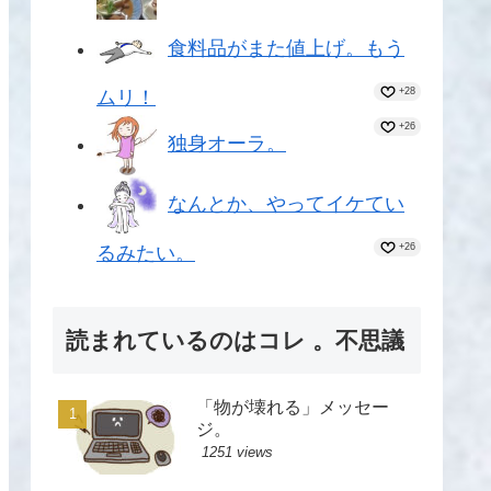
食料品がまた値上げ。もう
+28
ムリ！
+26
独身オーラ。
なんとか、やってイケてい
+26
るみたい。
読まれているのはコレ 。不思議
「物が壊れる」メッセー
ジ。
1251 views