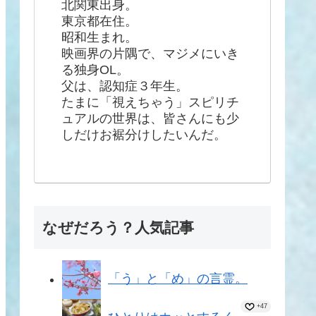
北関東出身。
東京都在住。
昭和生まれ。
映画界の片隅で、マジメにいき
る独身OL。
父は、認知症３年生。
たまに「視えちゃう」スピリチ
ュアルの世界は、皆さんにも少
しだけお裾分けしたいんだ。
なぜだろう？人気記事
「う」と「め」の言霊。
+47