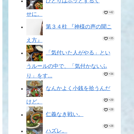
ひとりはホッとするく
+42
せに。
第３４柱 『神様の声の聞こ
+35
え方』
「気付いた人がやる」とい
うルールの中で、「気付かないふ
+34
り」をす...
なんかよく小銭を拾うんだ
+29
けど。
+28
仁義なき戦い。
+28
ハズレ。