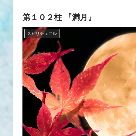
第１０２柱 『満月』
スピリチュアル