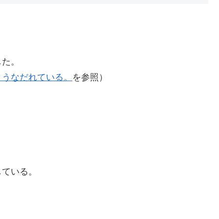
した。
。うなだれている。
を参照）
している。
。