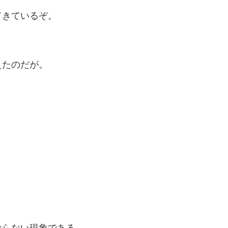
てきているぞ。
えたのだが。
ならない現象である。