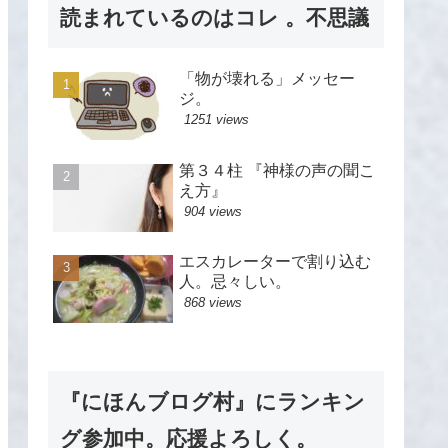
読まれているのはコレ 。不思議
「物が壊れる」メッセー
ジ。
1251 views
第３４柱 『神様の声の聞こ
え方』
904 views
エスカレーターで割り込む
人。忌々しい。
868 views
『にほんブログ村』にランキン
グ参加中。応援よろしく。