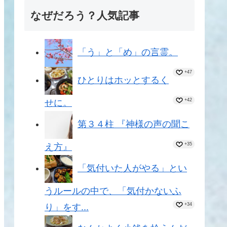
なぜだろう？人気記事
「う」と「め」の言霊。
+47
ひとりはホッとするく
+42
せに。
第３４柱 『神様の声の聞こ
+35
え方』
「気付いた人がやる」とい
うルールの中で、「気付かないふ
+34
り」をす...