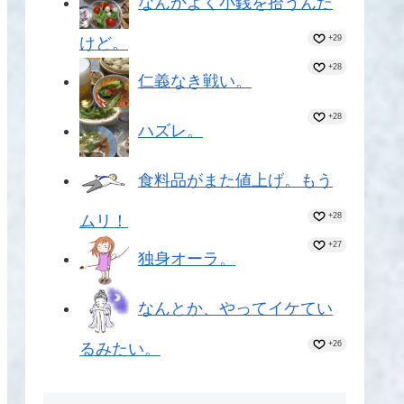
なんかよく小銭を拾うんだ
+29
けど。
+28
仁義なき戦い。
+28
ハズレ。
食料品がまた値上げ。もう
+28
ムリ！
+27
独身オーラ。
なんとか、やってイケてい
+26
るみたい。