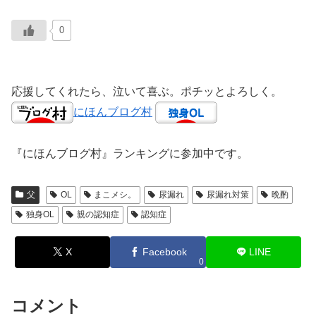
0
応援してくれたら、泣いて喜ぶ。ポチッとよろしく。
にほんブログ村
『にほんブログ村』ランキングに参加中です。
父
OL
まこメシ。
尿漏れ
尿漏れ対策
晩酌
独身OL
親の認知症
認知症
X
Facebook
LINE
0
コメント