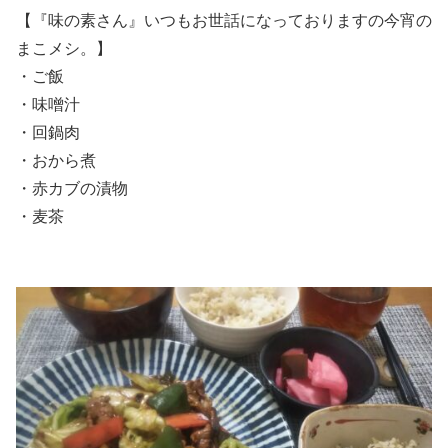
【『味の素さん』いつもお世話になっておりますの今宵の
まこメシ。】
・ご飯
・味噌汁
・回鍋肉
・おから煮
・赤カブの漬物
・麦茶