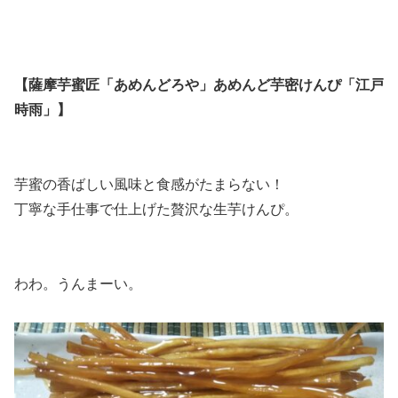
【薩摩芋蜜匠「あめんどろや」あめんど芋密けんぴ「江戸
時雨」】
芋蜜の香ばしい風味と食感がたまらない！
丁寧な手仕事で仕上げた贅沢な生芋けんぴ。
わわ。うんまーい。