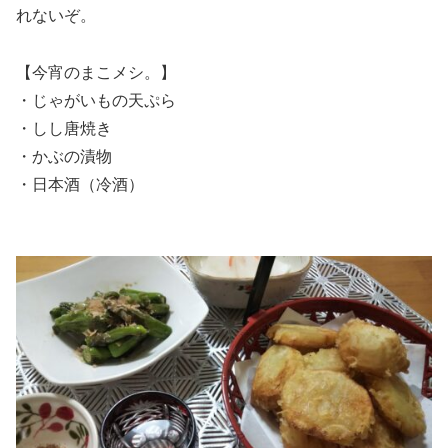
れないぞ。
【今宵のまこメシ。】
・じゃがいもの天ぷら
・しし唐焼き
・かぶの漬物
・日本酒（冷酒）