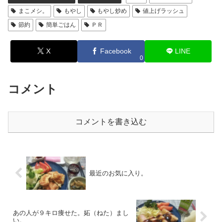
まこメシ。
もやし
もやし炒め
値上げラッシュ
節約
簡単ごはん
ＰＲ
X
Facebook
LINE
0
コメント
コメントを書き込む
最近のお気に入り。
あの人が９キロ痩せた。妬（ねた）まし
い。