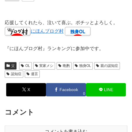
応援してくれたら、泣いて喜ぶ。ポチッとよろしく。
にほんブログ村
『にほんブログ村』ランキングに参加中です。
父
OL
実家メシ
晩酌
独身OL
親の認知症
認知症
遺言
X
Facebook
LINE
0
コメント
コメントを書き込む