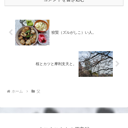
狡賢（ズルがしこ）い人。
桜とカツと摩利支天と。
ホーム
父