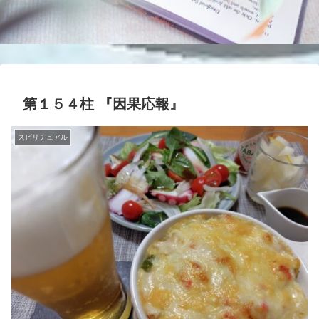
第１５４柱 『因果応報』
スピリチュアル