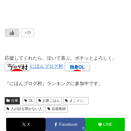
+20
応援してくれたら、泣いて喜ぶ。ポチッとよろしく。
にほんブログ村
『にほんブログ村』ランキングに参加中です。
仕事
OL
お家ごはん
まこメシ。
人の話を聞かない人
反面教師
X
Facebook
LINE
0