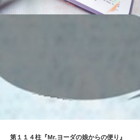
第１１４柱『Mr.ヨーダの娘からの便り』