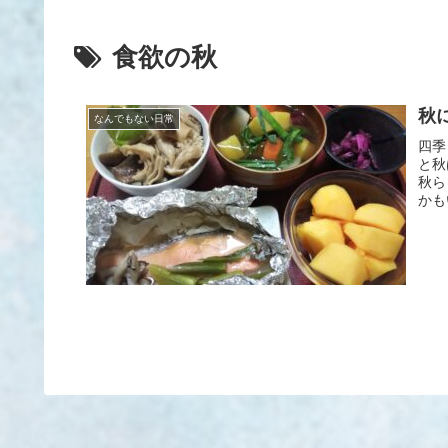
食欲の秋
秋
なんでもない日常
四季
と秋
秋ら
かも