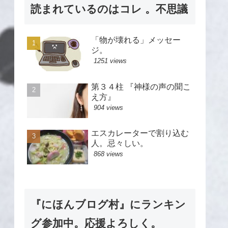
読まれているのはコレ 。不思議
「物が壊れる」メッセー
ジ。
1251 views
第３４柱 『神様の声の聞こ
え方』
904 views
エスカレーターで割り込む
人。忌々しい。
868 views
『にほんブログ村』にランキン
グ参加中。応援よろしく。