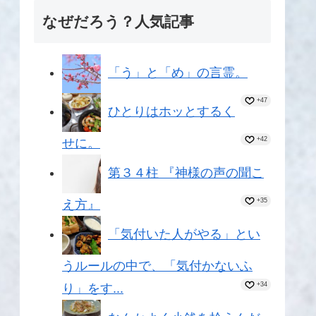
なぜだろう？人気記事
「う」と「め」の言霊。
+47
ひとりはホッとするく
+42
せに。
第３４柱 『神様の声の聞こ
+35
え方』
「気付いた人がやる」とい
うルールの中で、「気付かないふ
+34
り」をす...