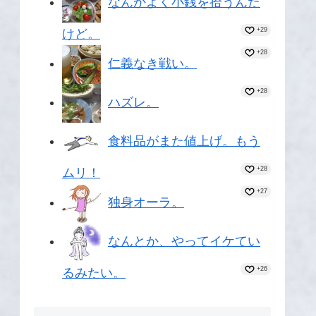
なんかよく小銭を拾うんだ
+29
けど。
+28
仁義なき戦い。
+28
ハズレ。
食料品がまた値上げ。もう
+28
ムリ！
+27
独身オーラ。
なんとか、やってイケてい
+26
るみたい。