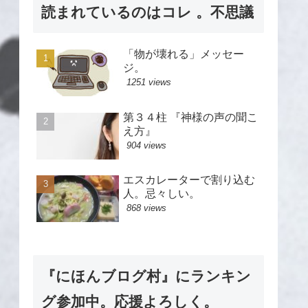
読まれているのはコレ 。不思議
「物が壊れる」メッセー
ジ。
1251 views
第３４柱 『神様の声の聞こ
え方』
904 views
エスカレーターで割り込む
人。忌々しい。
868 views
『にほんブログ村』にランキン
グ参加中。応援よろしく。