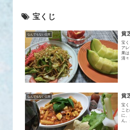
宝くじ
貧
なんでもない日常
宝く
アレ
果は
清々
貧
なんでもない日常
宝く
こと
に、
ん。