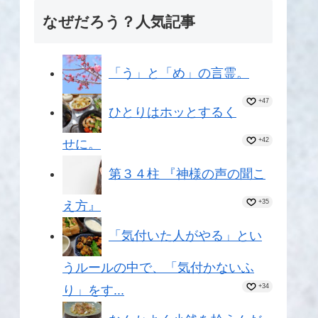
なぜだろう？人気記事
「う」と「め」の言霊。
+47
ひとりはホッとするく
+42
せに。
第３４柱 『神様の声の聞こ
+35
え方』
「気付いた人がやる」とい
うルールの中で、「気付かないふ
+34
り」をす...