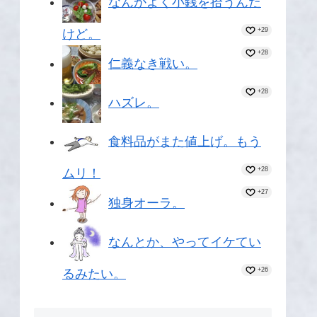
なんかよく小銭を拾うんだ
+29
けど。
+28
仁義なき戦い。
+28
ハズレ。
食料品がまた値上げ。もう
+28
ムリ！
+27
独身オーラ。
なんとか、やってイケてい
+26
るみたい。