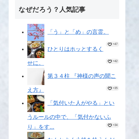
なぜだろう？人気記事
「う」と「め」の言霊。
+47
ひとりはホッとするく
+42
せに。
第３４柱 『神様の声の聞こ
+35
え方』
「気付いた人がやる」とい
うルールの中で、「気付かないふ
+34
り」をす...