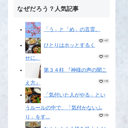
なぜだろう？人気記事
「う」と「め」の言霊。
+47
ひとりはホッとするく
+42
せに。
第３４柱 『神様の声の聞こ
+35
え方』
「気付いた人がやる」とい
うルールの中で、「気付かないふ
+34
り」をす...