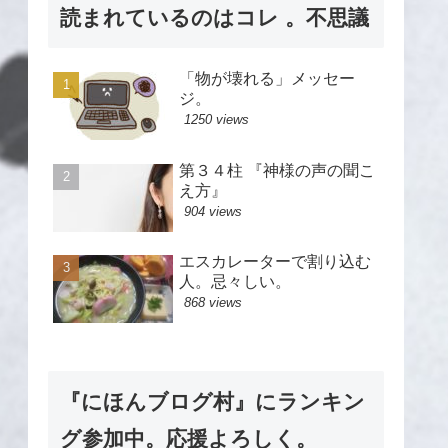
読まれているのはコレ 。不思議
「物が壊れる」メッセー
ジ。
1250 views
第３４柱 『神様の声の聞こ
え方』
904 views
エスカレーターで割り込む
人。忌々しい。
868 views
『にほんブログ村』にランキン
グ参加中。応援よろしく。