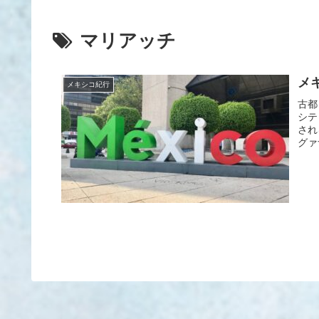
マリアッチ
メ
メキシコ紀行
古都
シテ
され
グァ