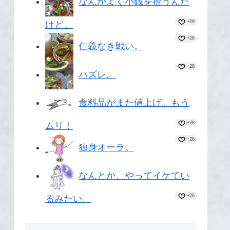
なんかよく小銭を拾うんだ
+29
けど。
+28
仁義なき戦い。
+28
ハズレ。
食料品がまた値上げ。もう
+28
ムリ！
+26
独身オーラ。
なんとか、やってイケてい
+26
るみたい。