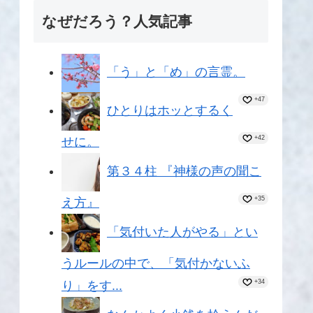
なぜだろう？人気記事
「う」と「め」の言霊。
+47
ひとりはホッとするく
+42
せに。
第３４柱 『神様の声の聞こ
+35
え方』
「気付いた人がやる」とい
うルールの中で、「気付かないふ
+34
り」をす...