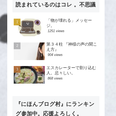
読まれているのはコレ 。不思議
「物が壊れる」メッセー
ジ。
1251 views
第３４柱 『神様の声の聞こ
え方』
904 views
エスカレーターで割り込む
人。忌々しい。
868 views
『にほんブログ村』にランキン
グ参加中。応援よろしく。