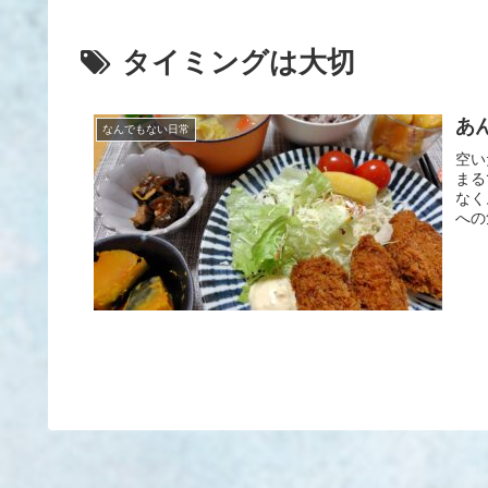
タイミングは大切
あ
なんでもない日常
空い
まる
なく
への