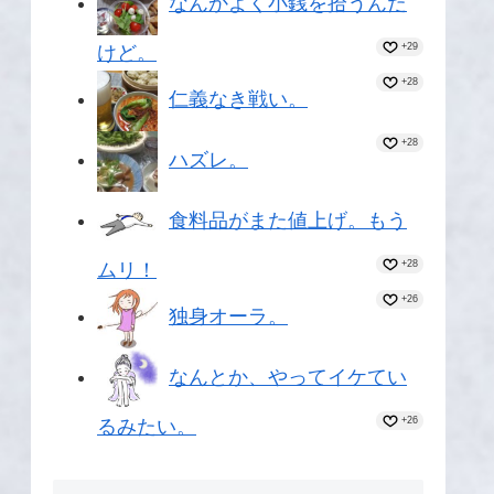
なんかよく小銭を拾うんだ
+29
けど。
+28
仁義なき戦い。
+28
ハズレ。
食料品がまた値上げ。もう
+28
ムリ！
+26
独身オーラ。
なんとか、やってイケてい
+26
るみたい。