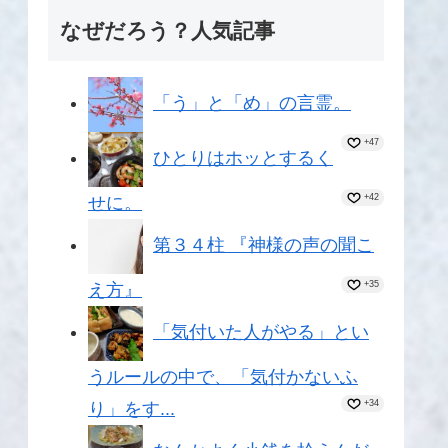
なぜだろう？人気記事
「う」と「め」の言霊。
+47
ひとりはホッとするく
+42
せに。
第３４柱 『神様の声の聞こ
+35
え方』
「気付いた人がやる」とい
うルールの中で、「気付かないふ
+34
り」をす...