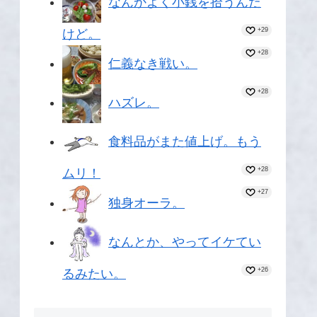
なんかよく小銭を拾うんだ
+29
けど。
+28
仁義なき戦い。
+28
ハズレ。
食料品がまた値上げ。もう
+28
ムリ！
+27
独身オーラ。
なんとか、やってイケてい
+26
るみたい。