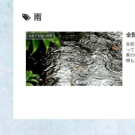
雨
全
なんでもない日常
全部
って
家の
物も