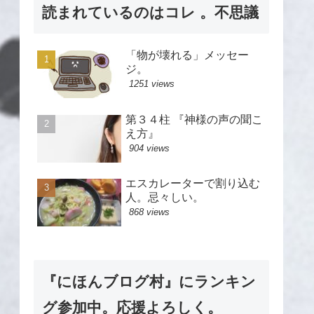
読まれているのはコレ 。不思議
「物が壊れる」メッセー
ジ。
1251 views
第３４柱 『神様の声の聞こ
え方』
904 views
エスカレーターで割り込む
人。忌々しい。
868 views
『にほんブログ村』にランキン
グ参加中。応援よろしく。