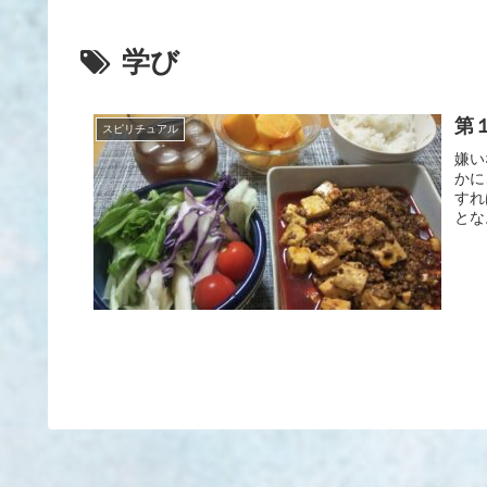
学び
第
スピリチュアル
嫌い
かに
すれ
とな