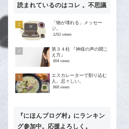
読まれているのはコレ 。不思議
「物が壊れる」メッセー
ジ。
1251 views
第３４柱 『神様の声の聞こ
え方』
904 views
エスカレーターで割り込む
人。忌々しい。
868 views
『にほんブログ村』にランキン
グ参加中。応援よろしく。