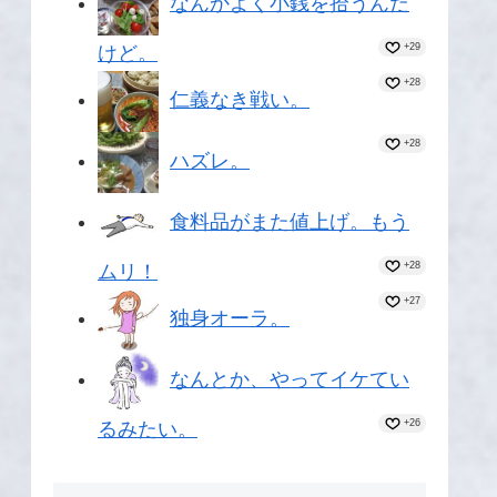
なんかよく小銭を拾うんだ
+29
けど。
+28
仁義なき戦い。
+28
ハズレ。
食料品がまた値上げ。もう
+28
ムリ！
+27
独身オーラ。
なんとか、やってイケてい
+26
るみたい。