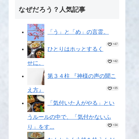
なぜだろう？人気記事
「う」と「め」の言霊。
+47
ひとりはホッとするく
+42
せに。
第３４柱 『神様の声の聞こ
+35
え方』
「気付いた人がやる」とい
うルールの中で、「気付かないふ
+34
り」をす...